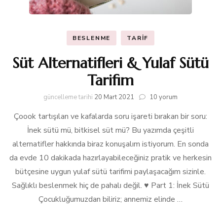
BESLENME
TARIF
Süt Alternatifleri & Yulaf Sütü
Tarifim
Süt
güncelleme tarihi
20 Mart 2021
10 yorum
Alternatifleri
Çoook tartışılan ve kafalarda soru işareti bırakan bir soru:
&
Yulaf
İnek sütü mü, bitkisel süt mü? Bu yazımda çeşitli
Sütü
alternatifler hakkında biraz konuşalım istiyorum. En sonda
Tarifim
için
da evde 10 dakikada hazırlayabileceğiniz pratik ve herkesin
bütçesine uygun yulaf sütü tarifimi paylaşacağım sizinle.
Sağlıklı beslenmek hiç de pahalı değil. ♥️ Part 1: İnek Sütü
Çocukluğumuzdan biliriz; annemiz elinde …