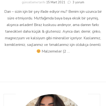
Kaju
güncelleme tarihi
15 Mart 2021
3 yorum
Soslu
Darı – sizin için bir şey ifade ediyor mu? Benim için uzunca bir
&
Sebzeli
süre etmiyordu. Mutfağımda baya baya eksik bir şeymiş,
Darı
alışınca anladım! Biraz kuskusu andırıyor, ama darının farkı:
Risotto
için
tanecikleri daha küçük & glutensiz. Ayrıca darı; demir, çinko,
magnezyum ve kalsiyum gibi mineraller içeriyor. Kaslarımız,
kemiklerimiz, saçlarımız ve tırnaklarımız için oldukça önemli.
Malzemeler (2 …