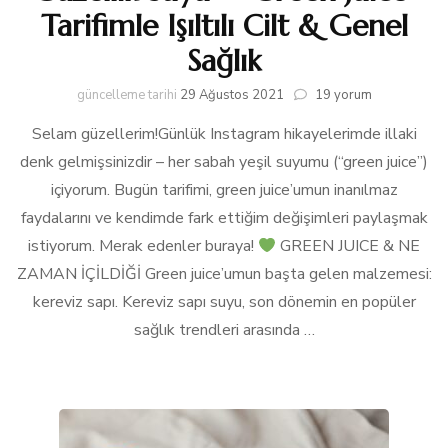
Tarifimle Işıltılı Cilt & Genel
Sağlık
Güzellik
güncelleme tarihi
29 Ağustos 2021
19 yorum
Suyu
Selam güzellerim!Günlük Instagram hikayelerimde illaki
–
“Green
denk gelmişsinizdir – her sabah yeşil suyumu (“green juice”)
Juice”
içiyorum. Bugün tarifimi, green juice’umun inanılmaz
Tarifimle
Işıltılı
faydalarını ve kendimde fark ettiğim değişimleri paylaşmak
Cilt
istiyorum. Merak edenler buraya!
GREEN JUICE & NE
&
ZAMAN İÇİLDİĞİ Green juice’umun başta gelen malzemesi:
Genel
Sağlık
kereviz sapı. Kereviz sapı suyu, son dönemin en popüler
için
sağlık trendleri arasında …