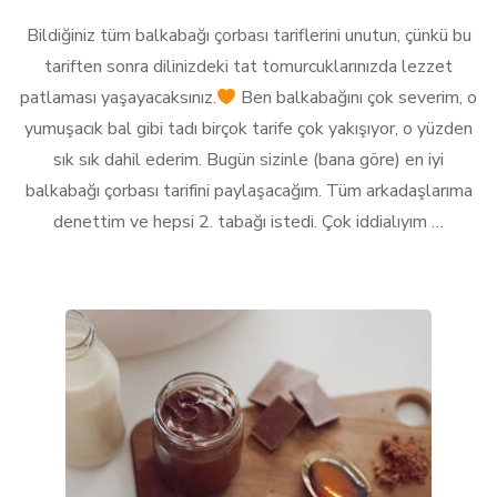
Çorbası
Bildiğiniz tüm balkabağı çorbası tariflerini unutun, çünkü bu
Tarifim
için
tariften sonra dilinizdeki tat tomurcuklarınızda lezzet
patlaması yaşayacaksınız.
Ben balkabağını çok severim, o
yumuşacık bal gibi tadı birçok tarife çok yakışıyor, o yüzden
sık sık dahil ederim. Bugün sizinle (bana göre) en iyi
balkabağı çorbası tarifini paylaşacağım. Tüm arkadaşlarıma
denettim ve hepsi 2. tabağı istedi. Çok iddialıyım …