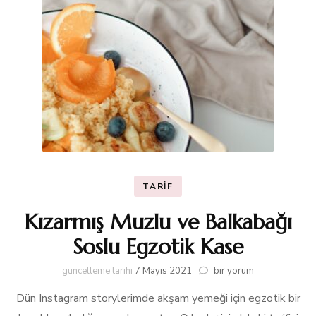
TARIF
Kızarmış Muzlu ve Balkabağı
Soslu Egzotik Kase
Kızarmış
güncelleme tarihi
7 Mayıs 2021
bir yorum
Muzlu
Dün Instagram storylerimde akşam yemeği için egzotik bir
ve
Balkabağı