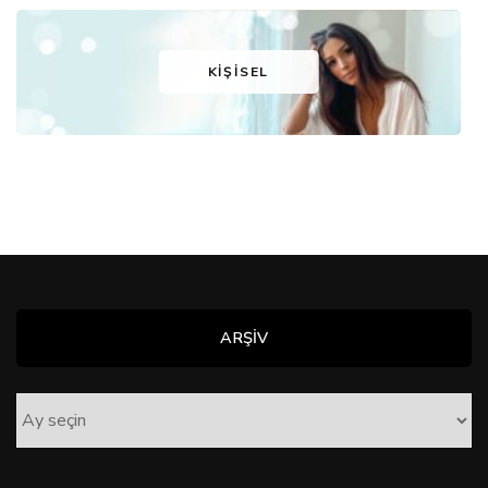
KIŞISEL
ARŞİV
ARŞİV