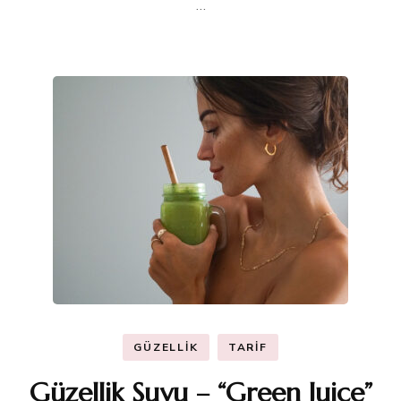
…
GÜZELLIK
TARIF
Güzellik Suyu – “Green Juice”