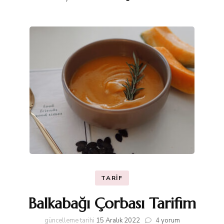
TARIF
Balkabağı Çorbası Tarifim
Balkabağı
güncelleme tarihi
15 Aralık 2022
4 yorum