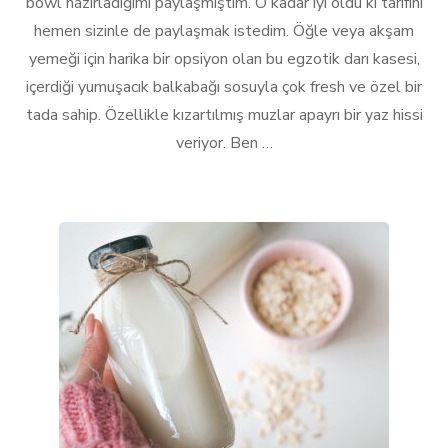
bowl hazırladığımı paylaşmıştım. O kadar iyi oldu ki tarifini
Soslu
hemen sizinle de paylaşmak istedim. Öğle veya akşam
Egzotik
Kase
yemeği için harika bir opsiyon olan bu egzotik darı kasesi,
için
içerdiği yumuşacık balkabağı sosuyla çok fresh ve özel bir
tada sahip. Özellikle kızartılmış muzlar apayrı bir yaz hissi
veriyor. Ben …