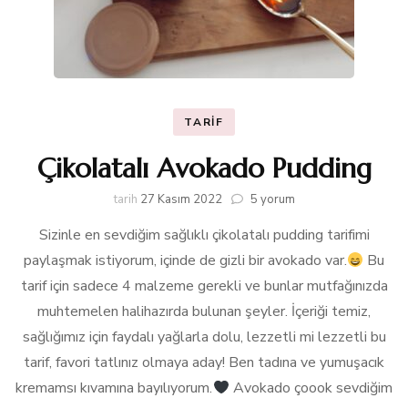
TARIF
Çikolatalı Avokado Pudding
Çikolatalı
tarih
27 Kasım 2022
5 yorum
Avokado
Sizinle en sevdiğim sağlıklı çikolatalı pudding tarifimi
Pudding
için
paylaşmak istiyorum, içinde de gizli bir avokado var.
Bu
tarif için sadece 4 malzeme gerekli ve bunlar mutfağınızda
muhtemelen halihazırda bulunan şeyler. İçeriği temiz,
sağlığımız için faydalı yağlarla dolu, lezzetli mi lezzetli bu
tarif, favori tatlınız olmaya aday! Ben tadına ve yumuşacık
kremamsı kıvamına bayılıyorum.
Avokado çoook sevdiğim