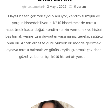
Kendini
güncelleme tarihi
2 Mayıs 2021
6 yorum
İyi
Hayat bazen çok zorlayıcı olabiliyor, kendimizi üzgün ve
Hissetme
Önerilerim
yorgun hissedebiliyoruz. Kötü hissetmek de mutlu
için
hissetmek kadar doğal, kendimize izin vermemiz ve hisleri
bastırmak yerine tüm duyguları yaşamamız gerekir, sağlıklı
olan bu. Ancak elbette günü yüksek bir modda geçirmek,
aynaya mutlu bakmak ve günün keyfini çıkarmak çok daha
güzel ve bunun için kötü hisleri bir yerde …