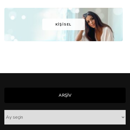
KIŞISEL
ARŞİV
ARŞİV